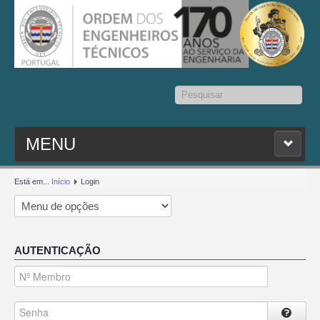
Pesquisar...
MENU
PESQ. MEMBROS
Está em...
Início
Login
ESTATUTO
AUTENTICAÇÃO
CONTACTOS
SEDAP