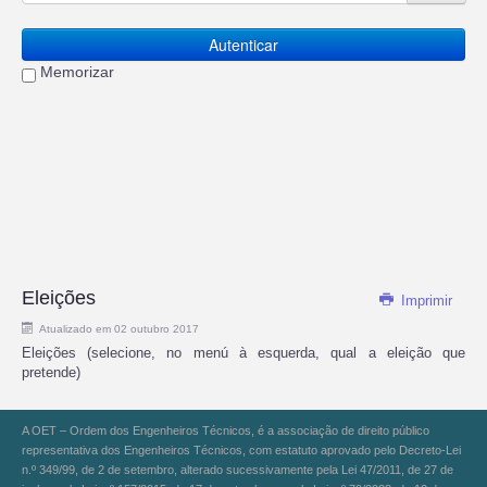
Autenticar
Memorizar
Eleições
Imprimir
Atualizado em 02 outubro 2017
Eleições (selecione, no menú à esquerda, qual a eleição que
pretende)
A OET – Ordem dos Engenheiros Técnicos, é a associação de direito público
representativa dos Engenheiros Técnicos, com estatuto aprovado pelo Decreto-Lei
n.º 349/99, de 2 de setembro, alterado sucessivamente pela Lei 47/2011, de 27 de