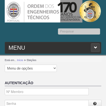
Pesquisar...
MENU
PESQ. MEMBROS
Está em...
Início
Eleições
ESTATUTO
AUTENTICAÇÃO
CONTACTOS
SEDAP