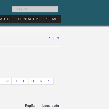
Pesquisar...
TATUTO
CONTACTOS
SEDAP
PT
|
EN
M
N
O
P
Q
R
S
Região
Localidade