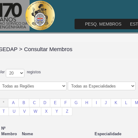
PESQ. MEMBROS
ES
SEDAP
> Consultar Membros
Ver
registos
*
A
B
C
D
E
F
G
H
I
J
K
L
T
U
V
W
X
Y
Z
Nº
Membro
Nome
Especialidade