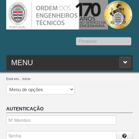
Pesquisar...
MENU
PESQ. MEMBROS
Está em...
Início
ESTATUTO
AUTENTICAÇÃO
CONTACTOS
SEDAP