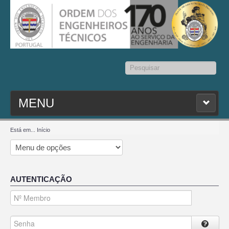
Pesquisar...
MENU
PESQ. MEMBROS
Está em...
Início
ESTATUTO
AUTENTICAÇÃO
CONTACTOS
SEDAP