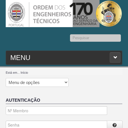
Pesquisar...
MENU
PESQ. MEMBROS
Está em...
Início
ESTATUTO
AUTENTICAÇÃO
CONTACTOS
SEDAP