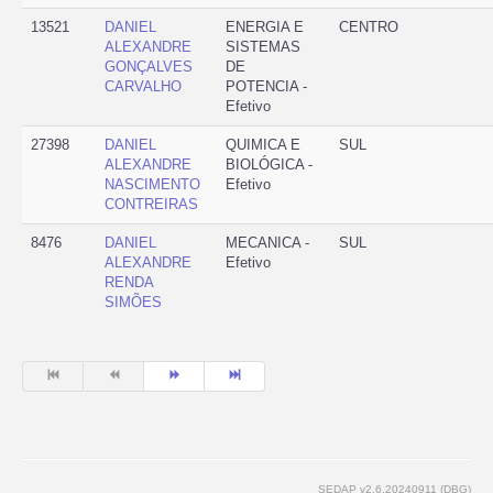
13521
DANIEL
ENERGIA E
CENTRO
ALEXANDRE
SISTEMAS
GONÇALVES
DE
CARVALHO
POTENCIA -
Efetivo
27398
DANIEL
QUIMICA E
SUL
ALEXANDRE
BIOLÓGICA -
NASCIMENTO
Efetivo
CONTREIRAS
8476
DANIEL
MECANICA -
SUL
ALEXANDRE
Efetivo
RENDA
SIMÕES
SEDAP v2.6.20240911 (DBG)