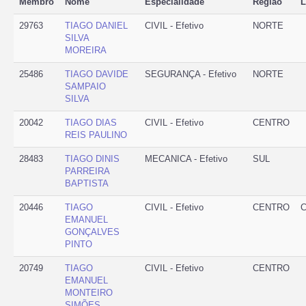
Membro
Nome
Especialidade
Região
L
29763
TIAGO DANIEL
CIVIL - Efetivo
NORTE
SILVA
MOREIRA
25486
TIAGO DAVIDE
SEGURANÇA - Efetivo
NORTE
SAMPAIO
SILVA
20042
TIAGO DIAS
CIVIL - Efetivo
CENTRO
REIS PAULINO
28483
TIAGO DINIS
MECANICA - Efetivo
SUL
PARREIRA
BAPTISTA
20446
TIAGO
CIVIL - Efetivo
CENTRO
C
EMANUEL
GONÇALVES
PINTO
20749
TIAGO
CIVIL - Efetivo
CENTRO
EMANUEL
MONTEIRO
SIMÕES