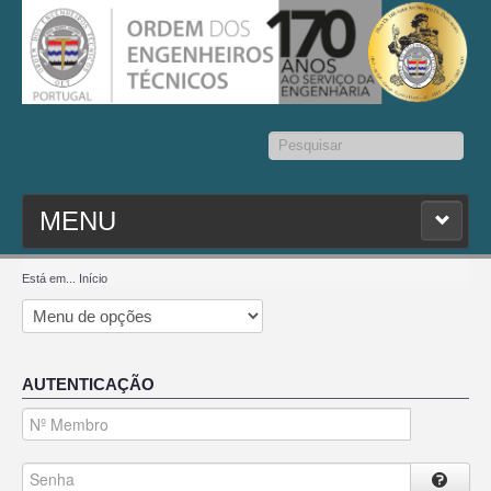
Pesquisar...
MENU
PESQ. MEMBROS
Está em...
Início
ESTATUTO
AUTENTICAÇÃO
CONTACTOS
SEDAP