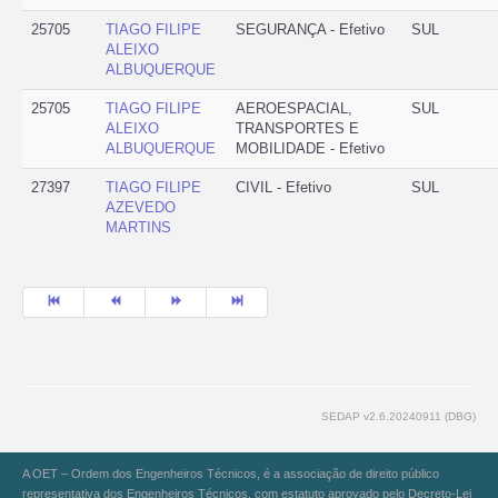
25705
TIAGO FILIPE
SEGURANÇA - Efetivo
SUL
ALEIXO
ALBUQUERQUE
25705
TIAGO FILIPE
AEROESPACIAL,
SUL
ALEIXO
TRANSPORTES E
ALBUQUERQUE
MOBILIDADE - Efetivo
27397
TIAGO FILIPE
CIVIL - Efetivo
SUL
AZEVEDO
MARTINS
SEDAP v2.6.20240911 (DBG)
A OET – Ordem dos Engenheiros Técnicos, é a associação de direito público
representativa dos Engenheiros Técnicos, com estatuto aprovado pelo Decreto-Lei