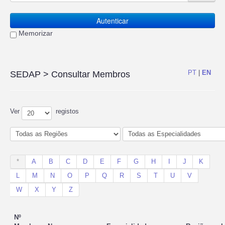
Autenticar
Memorizar
PT
|
EN
SEDAP
> Consultar Membros
Ver
registos
*
A
B
C
D
E
F
G
H
I
J
K
L
M
N
O
P
Q
R
S
T
U
V
W
X
Y
Z
Nº